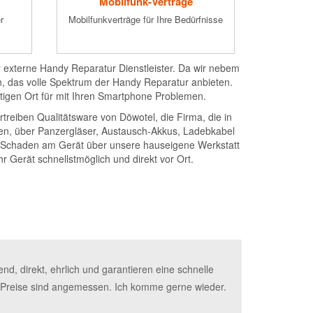
Mobilfunk-Verträge
E
r
Mobilfunkverträge für Ihre Bedürfnisse
Schne
H
 externe Handy Reparatur Dienstleister. Da wir nebem
, das volle Spektrum der Handy Reparatur anbieten.
tigen Ort für mit Ihren Smartphone Problemen.
treiben Qualitätsware von Döwotel, die Firma, die in
ellen, über Panzergläser, Austausch-Akkus, Ladebkabel
en Schaden am Gerät über unsere hauseigene Werkstatt
r Gerät schnellstmöglich und direkt vor Ort.
d, direkt, ehrlich und garantieren eine schnelle
Vielen Dank f
e Preise sind angemessen. Ich komme gerne wieder.
Schnelle Ant
auch wirklic