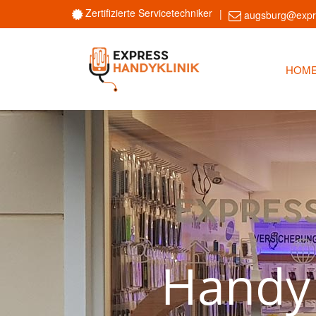
Zertifizierte Servicetechniker
augsburg@expre
HOM
H
a
n
d
y