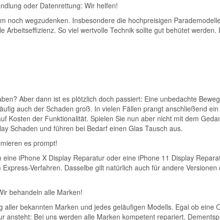
lung oder Daten­ret­tung: Wir helfen!
m noch wegzudenken. Insbesondere die hochpreisigen Parademodelle de
Arbeitseffizienz. So viel wertvolle Technik sollte gut behütet werden.
haben? Aber dann ist es plötzlich doch passiert: Eine unbedachte Bewe
äufig auch der Schaden groß. In vielen Fällen prangt anschließend ein g
uf Kosten der Funktionalität. Spielen Sie nun aber nicht mit dem Geda
lay Schaden und führen bei Bedarf einen Glas Tausch aus.
nimieren es prompt!
en eine iPhone X Display Reparatur oder eine iPhone 11 Display Repara
Express-Verfahren. Dasselbe gilt natürlich auch für andere Versione
ir behandeln alle Marken!
 aller bekannten Marken und jedes geläufigen Modells. Egal ob eine 
r ansteht: Bei uns werden alle Marken kompetent repariert. Dements