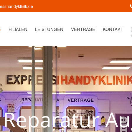
sshandyklinik.de
E
FILIALEN
LEISTUNGEN
VERTRÄGE
KONTAKT
R
e
p
a
r
a
t
u
r
A
u