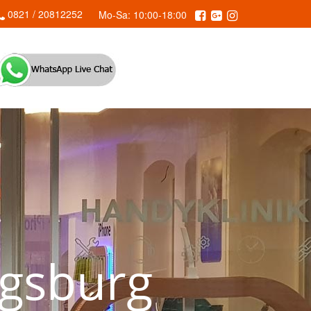
0821 / 20812252
Mo-Sa: 10:00-18:00
g
s
b
u
r
g