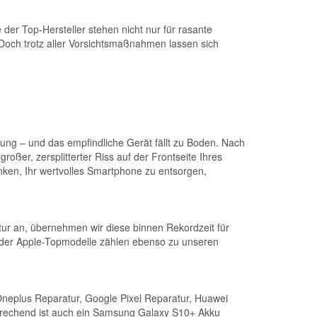
r Top-Hersteller stehen nicht nur für rasante
 Doch trotz aller Vorsichtsmaßnahmen lassen sich
gung – und das empfindliche Gerät fällt zu Boden. Nach
roßer, zersplitterter Riss auf der Frontseite Ihres
nken, Ihr wertvolles Smartphone zu entsorgen,
tur an, übernehmen wir diese binnen Rekordzeit für
n der Apple-Topmodelle zählen ebenso zu unseren
Oneplus Reparatur, Google Pixel Reparatur, Huawei
prechend ist auch ein Samsung Galaxy S10+ Akku