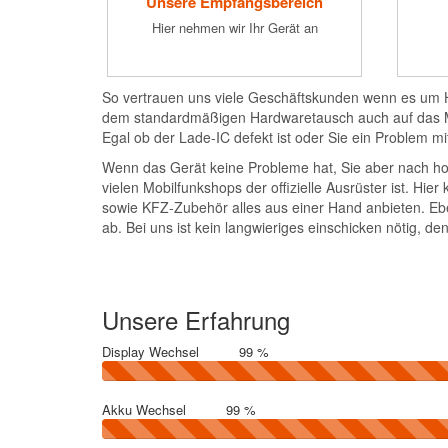
Unsere Empfangsbereich
Hier nehmen wir Ihr Gerät an
So vertrauen uns viele Geschäftskunden wenn es um Ha
dem standardmäßigen Hardwaretausch auch auf das Mic
Egal ob der Lade-IC defekt ist oder Sie ein Problem 
Wenn das Gerät keine Probleme hat, Sie aber nach hoch
vielen Mobilfunkshops der offizielle Ausrüster ist. H
sowie KFZ-Zubehör alles aus einer Hand anbieten. Ebe
ab. Bei uns ist kein langwieriges einschicken nötig, d
Unsere Erfahrung
Display Wechsel
99 %
45%
Complete
Akku Wechsel
99 %
45%
Complete