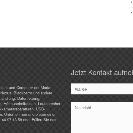
Jetzt Kontakt aufn
ablets und Computer der Marke
 Nexus, Blackberry und andere
andlung, Datenrettung,
h, Hörmuscheltausch, Lautsprecher
ckkamerareparaturen, USB-
les Unternehmen und bieten einen
 44 97 18 58 oder Füllen Sie das